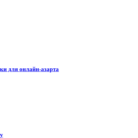
дки для онлайн-азарта
ку