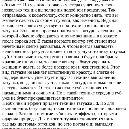
объемнее. Но у каждого такого мастера существует свои
несколько техник выполнения подобной процедуры. Так,
отправляясь, к косметологу, стоит конкретно знать, что вы
желаете сделать со своими губами, как изменить. Ведь для
каждого условия существует своя техника выполнения
татуажа. Большим спросом пользуется контурная техника, к
которой обычно обращаются многие женщины в возрасте
после сорока лет. В таком возрасте контур губ становится
нечетким и слегка размытым. А чтобы всегда выглядеть
великолепно, требуется провести контурную технику татуажа
губ. Стоит заметить, что если правильно будут подобраны
красящие пигменты, то такие контуры будут украшать
женщину, делать ее более прекрасной и женственной. Этот
вид татуажа не меняет естественную красоту, а слегка ее
подчеркивает. Существует и другая техника выполнения
татуажа, когда используется также контур, но только он еще
растушевывается. От этого женские губы становятся
насыщенными и сочными. Но в такой технике середина губ
уже не будет прокрашиваться пигментом.
Необычный эффект придает техника татуажа 3d. Но для
выполнения, безусловно, такая техника выполнения довольно
сложна. Зато она помогает убирать те эффекты, которыми
одарила природа. Для такого татуажа используется пять
разных цветовых оттенков, но зато потом они выглядят