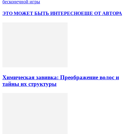
бесконечной игры
ЭТО МОЖЕТ БЫТЬ ИНТЕРЕСНО
ЕЩЕ ОТ АВТОРА
Химическая завивка: Преображение волос и
тайны их структуры