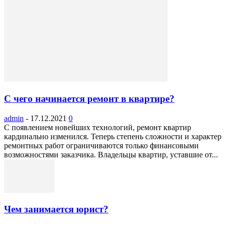
С чего начинается ремонт в квартире?
admin
-
17.12.2021
0
С появлением новейших технологий, ремонт квартир
кардинально изменился. Теперь степень сложности и характер
ремонтных работ ограничиваются только финансовыми
возможностями заказчика. Владельцы квартир, уставшие от...
Чем занимается юрист?