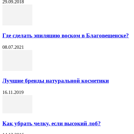
29.09.2018
Где сделать эпиляцию воском в Благовещенске?
08.07.2021
Лучшие бренды натуральной косметики
16.11.2019
Как убрать челку, если высокий лоб?