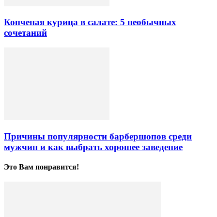
Копченая курица в салате: 5 необычных
сочетаний
Причины популярности барбершопов среди
мужчин и как выбрать хорошее заведение
Это Вам понравится!