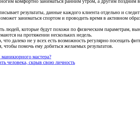
ногим комфортно заниматься ранним утром, а другим поздним ве
писывает результаты, данные каждого клиента отдельно и следит
может заниматься спортом и проводить время в активном образе
ь людей, которые будут похожи по физическим параметрам, вынос
имаются на протяжении нескольких недель.
то далеко не у всех есть возможность регулярно посещать фитне
, чтобы помочь ему добиться желаемых результатов.
у маникюрного мастера?
ить человека, скрыв свою личность