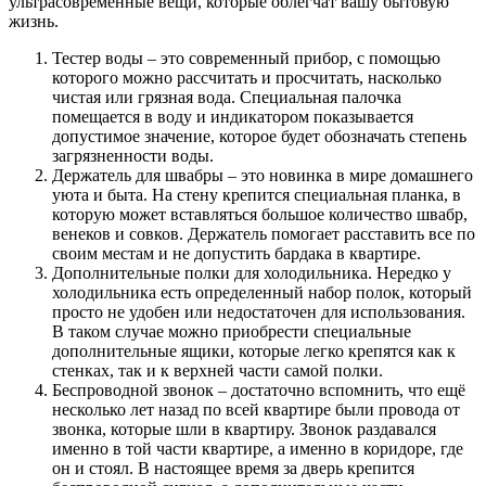
ультрасовременные вещи, которые облегчат вашу бытовую
жизнь.
Тестер воды – это современный прибор, с помощью
которого можно рассчитать и просчитать, насколько
чистая или грязная вода. Специальная палочка
помещается в воду и индикатором показывается
допустимое значение, которое будет обозначать степень
загрязненности воды.
Держатель для швабры – это новинка в мире домашнего
уюта и быта. На стену крепится специальная планка, в
которую может вставляться большое количество швабр,
венеков и совков. Держатель помогает расставить все по
своим местам и не допустить бардака в квартире.
Дополнительные полки для холодильника. Нередко у
холодильника есть определенный набор полок, который
просто не удобен или недостаточен для использования.
В таком случае можно приобрести специальные
дополнительные ящики, которые легко крепятся как к
стенках, так и к верхней части самой полки.
Беспроводной звонок – достаточно вспомнить, что ещё
несколько лет назад по всей квартире были провода от
звонка, которые шли в квартиру. Звонок раздавался
именно в той части квартире, а именно в коридоре, где
он и стоял. В настоящее время за дверь крепится