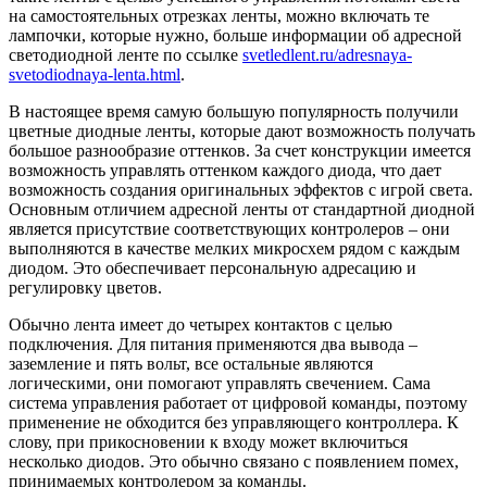
на самостоятельных отрезках ленты, можно включать те
лампочки, которые нужно, больше информации об адресной
светодиодной ленте по ссылке
svetledlent.ru/adresnaya-
svetodiodnaya-lenta.html
.
В настоящее время самую большую популярность получили
цветные диодные ленты, которые дают возможность получать
большое разнообразие оттенков. За счет конструкции имеется
возможность управлять оттенком каждого диода, что дает
возможность создания оригинальных эффектов с игрой света.
Основным отличием адресной ленты от стандартной диодной
является присутствие соответствующих контролеров – они
выполняются в качестве мелких микросхем рядом с каждым
диодом. Это обеспечивает персональную адресацию и
регулировку цветов.
Обычно лента имеет до четырех контактов с целью
подключения. Для питания применяются два вывода –
заземление и пять вольт, все остальные являются
логическими, они помогают управлять свечением. Сама
система управления работает от цифровой команды, поэтому
применение не обходится без управляющего контроллера. К
слову, при прикосновении к входу может включиться
несколько диодов. Это обычно связано с появлением помех,
принимаемых контролером за команды.