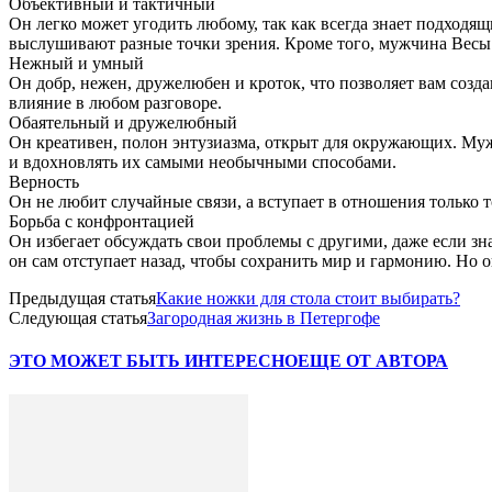
Объективный и тактичный
Он легко может угодить любому, так как всегда знает подходя
выслушивают разные точки зрения. Кроме того, мужчина Весы м
Нежный и умный
Он добр, нежен, дружелюбен и кроток, что позволяет вам со
влияние в любом разговоре.
Обаятельный и дружелюбный
Он креативен, полон энтузиазма, открыт для окружающих. Му
и вдохновлять их самыми необычными способами.
Верность
Он не любит случайные связи, а вступает в отношения только т
Борьба с конфронтацией
Он избегает обсуждать свои проблемы с другими, даже если зна
он сам отступает назад, чтобы сохранить мир и гармонию. Но 
Предыдущая статья
Какие ножки для стола стоит выбирать?
Следующая статья
Загородная жизнь в Петергофе
ЭТО МОЖЕТ БЫТЬ ИНТЕРЕСНО
ЕЩЕ ОТ АВТОРА