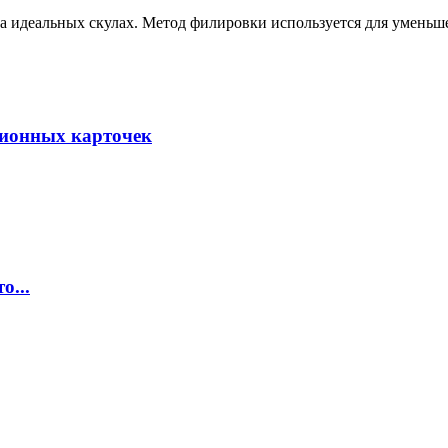
на идеальных скулах. Метод филировки используется для уменьше
ционных карточек
о...