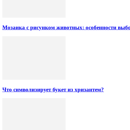
Мозаика с рисунком животных: особенности выб
Что символизирует букет из хризантем?