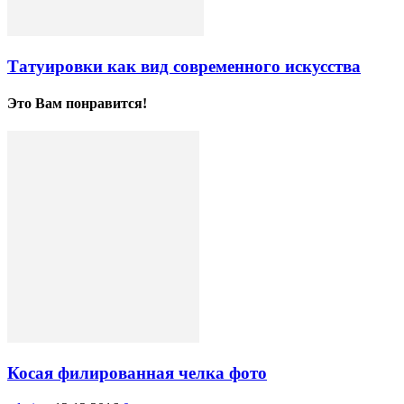
Татуировки как вид современного искусства
Это Вам понравится!
Косая филированная челка фото