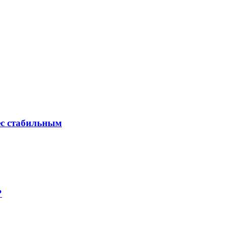
ес стабильным
?