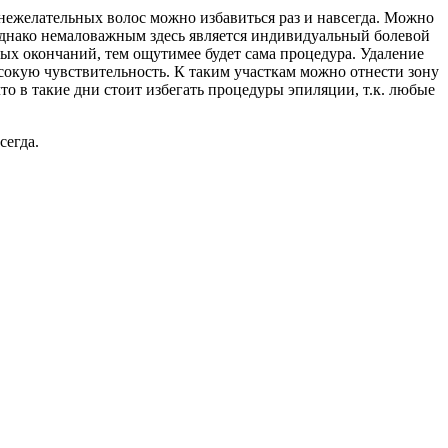
 нежелательных волос можно избавиться раз и навсегда. Можно
 Однако немаловажным здесь является индивидуальный болевой
вных окончаний, тем ощутимее будет сама процедура. Удаление
ысокую чувствительность. К таким участкам можно отнести зону
о в такие дни стоит избегать процедуры эпиляции, т.к. любые
сегда.