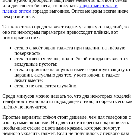
Если нужно приобрести защитные элементы для всей семьи
или для своего бизнеса, то покупать
защитные стекла и
пленки оптом
гораздо выгоднее. Оптовые цены всегда ниже,
чем розничные.
Так как стекло предоставляет гаджету защиту от падений, то
оно по некоторым параметрам превосходит плёнки, вот
некоторые из них:
стекло спасёт экран гаджета при падении на твёрдую
поверхность;
стекло клеится лучше, под плёнкой иногда появляются
воздушные пустоты;
стекло приятное на ощупь и имеет серьёзную защиту от
царапин, актуально для тех, у кого ключи и гаджет
лежат вместе;
стекло не отклеится случайно.
Среди минусов можно назвать то, что для некоторых моделей
телефонов трудно найти подходящее стекло, а обрезать его как
плёнку не получится.
Простые варианты стёкол стоят дешевле, чем для телефонов с
изогнутыми экранами. Но для этих интересных экранов есть
необычные стёкла с цветными краями, которые помогут
немного украсить гаджет. Если не получилось с первого раза