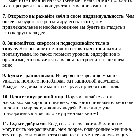
— вместо сетований на собственные «недостатки» полюбить
их и превратить в яркие достоинства и изюминки.
7. Открыто выражайте себя и свою индивидуальность.
Чем
более вы будете открыты миру, его красоте, тем
привлекательнее и необыкновеннее вы будете выглядеть в
глазах других людей.
8. Занимайтесь спортом и поддерживайте тело в
тонусе.
Это позволит не только оставаться стройными и
подтянутыми, но также повысит уровень эндорфинов в
организме, что скажется на вашем настроении и внешнем
виде.
9. Будьте грациозными.
Невероятное зрелище можно
увидеть, немного понаблюдав за грациозной девушкой.
Каждое ее движение манит и чарует, приковывая взгляд.
10. Цените внутренний мир.
Поразмышляйте о том,
насколько вы хороший человек, как много положительного вы
вносите в мир окружающих людей. Ваше лицо уже
преобразилось и засияло внутренним светом!
11. Будьте добрыми.
Когда глаза излучают добру, они не
могут быть некрасивыми. Чем добрее, благороднее женщина,
тем ее красота становится изящнее и заметнее окружающим