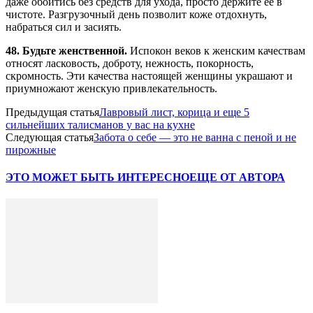
даже обойтись без средств для ухода, просто держите ее в
чистоте. Разгрузочный день позволит коже отдохнуть,
набраться сил и засиять.
48. Будьте женственной.
Испокон веков к женским качествам
относят ласковость, доброту, нежность, покорность,
скромность. Эти качества настоящей женщины украшают и
приумножают женскую привлекательность.
Предыдущая статья
Лавровый лист, корица и еще 5
сильнейших талисманов у вас на кухне
Следующая статья
Забота о себе — это не ванна с пеной и не
пирожные
ЭТО МОЖЕТ БЫТЬ ИНТЕРЕСНО
ЕЩЕ ОТ АВТОРА