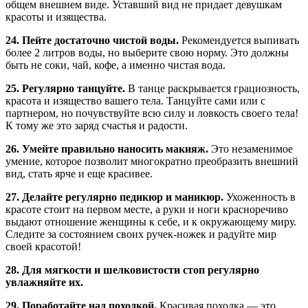
общем внешнем виде. Уставший вид не придает девушкам
красоты и изящества.
24. Пейте достаточно чистой воды.
Рекомендуется выпивать
более 2 литров воды, но выберите свою норму. Это должны
быть не соки, чай, кофе, а именно чистая вода.
25. Регулярно танцуйте.
В танце раскрывается грациозность,
красота и изящество вашего тела. Танцуйте сами или с
партнером, но почувствуйте всю силу и ловкость своего тела!
К тому же это заряд счастья и радости.
26. Умейте правильно наносить макияж.
Это незаменимое
умение, которое позволит многократно преобразить внешний
вид, стать ярче и еще красивее.
27. Делайте регулярно педикюр и маникюр.
Ухоженность в
красоте стоит на первом месте, а руки и ноги красноречиво
выдают отношение женщины к себе, и к окружающему миру.
Следите за состоянием своих ручек-ножек и радуйте мир
своей красотой!
28. Для мягкости и шелковистости стоп регулярно
увлажняйте их.
29. Поработайте над походкой.
Красивая походка — это