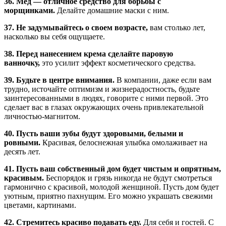
36. Мед — отличное средство для борьбы с
морщинками.
Делайте домашние маски с ним.
37. Не задумывайтесь о своем возрасте,
вам столько лет,
насколько вы себя ощущаете.
38. Перед нанесением крема сделайте паровую
ванночку,
это усилит эффект косметического средства.
39. Будьте в центре внимания.
В компании, даже если вам
трудно, источайте оптимизм и жизнерадостность, будьте
заинтересованными в людях, говорите с ними первой. Это
сделает вас в глазах окружающих очень привлекательной
личностью-магнитом.
40. Пусть ваши зубы будут здоровыми, белыми и
ровными.
Красивая, белоснежная улыбка омолаживает на
десять лет.
41. Пусть ваш собственный дом будет чистым и опрятным,
красивым.
Беспорядок и грязь никогда не будут смотреться
гармонично с красивой, молодой женщиной. Пусть дом будет
уютным, приятно пахнущим. Его можно украшать свежими
цветами, картинами.
42. Стремитесь красиво подавать еду.
Для себя и гостей. С