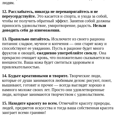
людям.
12. Расслабьтесь, никогда не перенапрягайтесь и не
переусердствуйте.
Это касается и спорта, и ухода за собой,
чтобы не получить обратный эффект. Занятия собой должны
приносить удовольствие, умиротворение, радость.
Нельзя
доводить себя до изнеможения.
13. Правильно питайтесь.
Исключите из своего рациона
питания: сладкое, мучное и копчения — они старят кожу и
способствуют ее увяданию. Пусть в рационе будет много
фруктов и овощей,
ежедневно употребляйте свеклу
. Она
прекрасно очищает кровь, что положительно сказывается на
внешности. Ваша кожа будет светиться здоровьем и
привлекательностью.
14. Будьте креативными и творите.
Творческие люди,
которые от души занимаются любимым делом: рисуют, поют,
вышивают, готовят и прочее — всегда выглядят хорошо и
намного моложе своих лет. Просто они удовлетворенные
люди, которые занимаются творчеством с удовольствием.
15. Находите красоту во всем.
Отмечайте красоту природы,
людей, предметов искусства и тогда ваша собственная красота
заиграет всеми гранями!