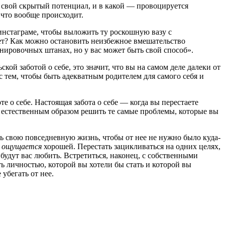
те свой скрытый потенциал, и в какой — провоцируется
 что вообще происходит.
инстаграме, чтобы выложить ту роскошную вазу с
кет? Как можно остановить неизбежное вмешательство
енировочных штанах, но у вас может быть свой способ».
кой заботой о себе, это значит, что вы на самом деле далеки от
 с тем, чтобы быть адекватным родителем для самого себя и
е о себе. Настоящая забота о себе — когда вы перестаете
м естественным образом решить те самые проблемы, которые вы
нять свою повседневную жизнь, чтобы от нее не нужно было куда-
я
ощущается
хорошей. Перестать зацикливаться на одних целях,
 будут вас любить. Встретиться, наконец, с собственными
ь личностью, которой вы хотели бы стать и которой вы
убегать от нее.