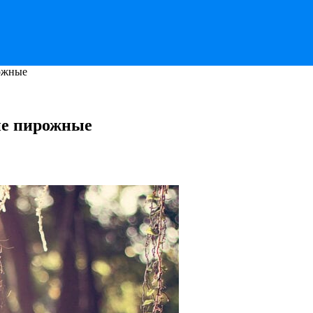
рожные
 не пирожные