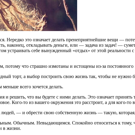
ется. Нередко это означает делать пренеприятнейшие вещи — поте
ть, наконец, откладывать деньги, или — задача из задач! — сумет
отом устраивать себе вынужденный «отдых» от этой реальности 
аем, потому что страшно измотаны и истощены из-за постоянного
адный торт, а выбор построить свою жизнь так, чтобы не нужно б
м меньше всего хочется делать.
я и решить, что вы будете с ними делать. Это означает принять 
овое. Кого-то из вашего окружения это расстроит, а для кого-то 
х людей, — и обрести свою собственную жизнь — такую, которая,
льным. Обычным. Невыдающимся. Спокойно относиться к тому, чт
и в жизни.