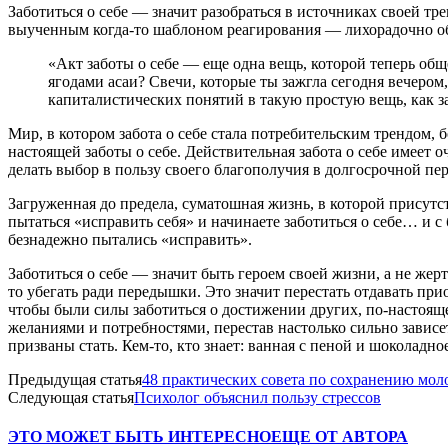
Заботиться о себе — значит разобраться в источниках своей тр
выученным когда-то шаблоном реагирования — лихорадочно обд
«Акт заботы о себе — еще одна вещь, которой теперь об
ягодами асаи? Свечи, которые ты зажгла сегодня вечеро
капиталистических понятий в такую простую вещь, как за
Мир, в котором забота о себе стала потребительским трендом, бо
настоящей заботы о себе. Действительная забота о себе имеет о
делать выбор в пользу своего благополучия в долгосрочной пе
Загруженная до предела, суматошная жизнь, в которой присутст
пытаться «исправить себя» и начинаете заботиться о себе… и 
безнадежно пытались «исправить».
Заботиться о себе — значит быть героем своей жизни, а не жерт
то убегать ради передышки. Это значит перестать отдавать при
чтобы были силы заботиться о достижении других, по-настоящем
желаниями и потребностями, перестав настолько сильно зависе
призваны стать. Кем-то, кто знает: ванная с пеной и шоколадно
Предыдущая статья
48 практических совета по сохранению мол
Следующая статья
Психолог объяснил пользу стрессов
ЭТО МОЖЕТ БЫТЬ ИНТЕРЕСНО
ЕЩЕ ОТ АВТОРА