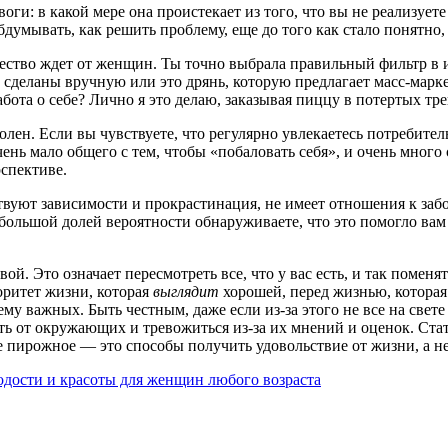
евоги: в какой мере она проистекает из того, что вы не реализуе
умывать, как решить проблему, еще до того как стало понятно,
щество ждет от женщин. Ты точно выбрала правильный фильтр в 
м, сделаны вручную или это дрянь, которую предлагает масс-мар
бота о себе? Лично я это делаю, заказывая пиццу в потертых тр
лен. Если вы чувствуете, что регулярно увлекаетесь потребительс
чень мало общего с тем, чтобы «побаловать себя», и очень много
рспективе.
вуют зависимости и прокрастинация, не имеет отношения к забот
с большой долей вероятности обнаруживаете, что это помогло ва
вой. Это означает пересмотреть все, что у вас есть, и так поме
оритет жизни, которая
выглядит
хорошей, перед жизнью, котора
у важных. Быть честным, даже если из-за этого не все на свете
ть от окружающих и тревожиться из-за их мнений и оценок. Стат
е пирожное — это способы получить удовольствие от жизни, а не 
одости и красоты для женщин любого возраста