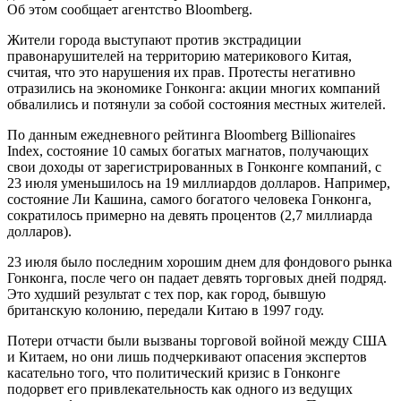
Об этом сообщает агентство Bloomberg.
Жители города выступают против экстрадиции
правонарушителей на территорию материкового Китая,
считая, что это нарушения их прав. Протесты негативно
отразились на экономике Гонконга: акции многих компаний
обвалились и потянули за собой состояния местных жителей.
По данным ежедневного рейтинга Bloomberg Billionaires
Index, состояние 10 самых богатых магнатов, получающих
свои доходы от зарегистрированных в Гонконге компаний, с
23 июля уменьшилось на 19 миллиардов долларов. Например,
состояние Ли Кашина, самого богатого человека Гонконга,
сократилось примерно на девять процентов (2,7 миллиарда
долларов).
23 июля было последним хорошим днем для фондового рынка
Гонконга, после чего он падает девять торговых дней подряд.
Это худший результат с тех пор, как город, бывшую
британскую колонию, передали Китаю в 1997 году.
Потери отчасти были вызваны торговой войной между США
и Китаем, но они лишь подчеркивают опасения экспертов
касательно того, что политический кризис в Гонконге
подорвет его привлекательность как одного из ведущих