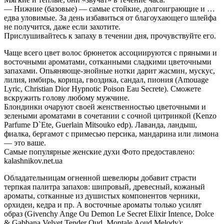
— Нижние (базовые) — самые стойкие, долгоиграющие и …
едва уловимые. За день избавиться от благоухающего шлейфа
не получится, даже если захотите.
Прислушивайтесь к запаху в течении дня, прочувствуйте его.
Чаще всего цвет волос брюнеток ассоциируются с пряными и
восточными ароматами, сотканными сладкими цветочными
запахами. Опьяняюще-знойные нотки дарит жасмин, мускус,
лилия, имбирь, корица, гвоздика, сандал, пиония (Amouage
Lyric, Christian Dior Hypnotic Poison Eau Secrete). Сможете
вскружить голову любому мужчине.
Блондинки очаруют своей женственностью цветочными и
зелеными ароматами в сочетании с сочной цитринкой (Kenzo
Parfume D`Ete, Guerlain Mitsouko edp). Лаванда, ландыш,
фиалка, бергамот с примесью персика, мандарина или лимона
— это ваше.
Самые популярные женские духи Фото предоставлено:
kalashnikov.net.ua
Обладательницам огненной шевелюры добавит страсти
терпкая палитра запахов: шипровый, древесный, кожаный
ароматы, сотканные из душистых компонентов черники,
орхидеи, кедра и пр. А восточные ароматы только усилят
образ (Givenchy Ange Ou Demon Le Secret Elixir Intence, Dolce
& Gabbana Velvet Tender Oud, Montale Aoud Melody);