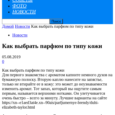
ФОТО
НОВОСТИ
Домой
Новости
Как выбрать парфюм по типу кожи
Новости
Как выбрать парфюм по типу кожи
05.08.2019
0
Как выбрать парфюм по типу кожи
Для первого знакомства с ароматом капните немного духов на
бумажную полоску. Вторую каплю нанесите на запястье,
только не втирайте ее в кожу: это может до неузнаваемости
изменить аромат. Тот запах, который вы ощутите самым
первым, называется верхними нотками. Он улетучивается
очень быстро – всего за минуту. Лучшие варианты на сайте
https://xn--e1aed3at4e.xn--90ais/parfjumernye-brendy/duhi-
elizabeth-taylor.html