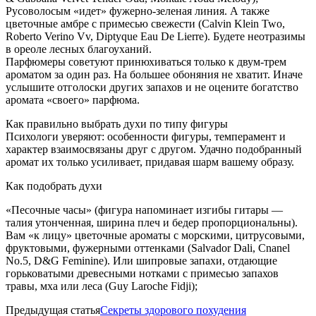
Русоволосым «идет» фужерно-зеленая линия. А также
цветочные амбре с примесью свежести (Calvin Klein Two,
Roberto Verino Vv, Diptyque Eau De Lierre). Будете неотразимы
в ореоле лесных благоуханий.
Парфюмеры советуют принюхиваться только к двум-трем
ароматом за один раз. На большее обоняния не хватит. Иначе
услышите отголоски других запахов и не оцените богатство
аромата «своего» парфюма.
Как правильно выбрать духи по типу фигуры
Психологи уверяют: особенности фигуры, темперамент и
характер взаимосвязаны друг с другом. Удачно подобранный
аромат их только усиливает, придавая шарм вашему образу.
Как подобрать духи
«Песочные часы» (фигура напоминает изгибы гитары —
талия утонченная, ширина плеч и бедер пропорциональны).
Вам «к лицу» цветочные ароматы с морскими, цитрусовыми,
фруктовыми, фужерными оттенками (Salvador Dali, Cnanel
No.5, D&G Feminine). Или шипровые запахи, отдающие
горьковатыми древесными нотками с примесью запахов
травы, мха или леса (Guy Laroche Fidji);
Предыдущая статья
Секреты здорового похудения