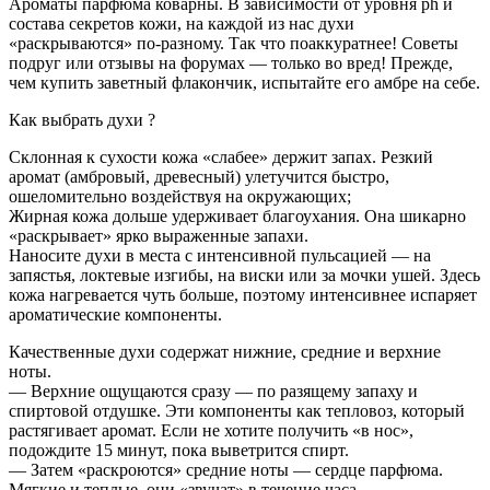
Ароматы парфюма коварны. В зависимости от уровня ph и
состава секретов кожи, на каждой из нас духи
«раскрываются» по-разному. Так что поаккуратнее! Советы
подруг или отзывы на форумах — только во вред! Прежде,
чем купить заветный флакончик, испытайте его амбре на себе.
Как выбрать духи ?
Склонная к сухости кожа «слабее» держит запах. Резкий
аромат (амбровый, древесный) улетучится быстро,
ошеломительно воздействуя на окружающих;
Жирная кожа дольше удерживает благоухания. Она шикарно
«раскрывает» ярко выраженные запахи.
Наносите духи в места с интенсивной пульсацией — на
запястья, локтевые изгибы, на виски или за мочки ушей. Здесь
кожа нагревается чуть больше, поэтому интенсивнее испаряет
ароматические компоненты.
Качественные духи содержат нижние, средние и верхние
ноты.
— Верхние ощущаются сразу — по разящему запаху и
спиртовой отдушке. Эти компоненты как тепловоз, который
растягивает аромат. Если не хотите получить «в нос»,
подождите 15 минут, пока выветрится спирт.
— Затем «раскроются» средние ноты — сердце парфюма.
Мягкие и теплые, они «звучат» в течение часа.