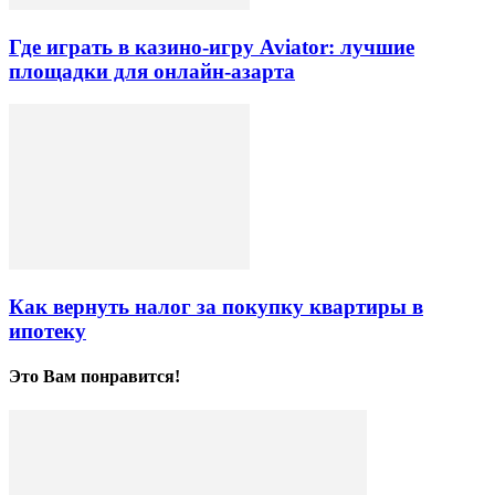
Где играть в казино-игру Aviator: лучшие
площадки для онлайн-азарта
Как вернуть налог за покупку квартиры в
ипотеку
Это Вам понравится!