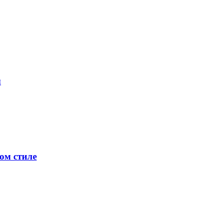
ы
ом стиле