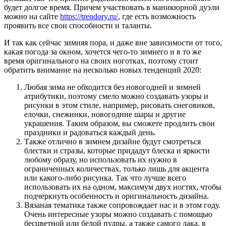
будет долгое время.
Причем участвовать в маникюрной дуэли
можно на сайте
https://trendory.ru/
, где есть возможность
проявить все свои способности и таланты.
И так как сейчас зимняя пора, и даже вне зависимости от того,
какая погода за окном, хочется чего-то зимнего и в то же
время оригинального на своих ноготках, поэтому стоит
обратить внимание на несколько новых тенденций 2020:
Любая зима не обходится без новогодней и зимней
атрибутики, поэтому смело можно создавать узоры и
рисунки в этом стиле, например, рисовать снеговиков,
елочки, снежинки, новогодние шары и другие
украшения. Таким образом, вы сможете продлить свои
праздники и радоваться каждый день.
Также отлично в зимнем дизайне будут смотреться
блестки и стразы, которые придадут блеска и яркости
любому образу, но использовать их нужно в
ограниченных количествах, только лишь для акцента
или какого-либо рисунка. Так что лучше всего
использовать их на одном, максимум двух ногтях, чтобы
подчеркнуть особенность и оригинальность дизайна.
Вязаная тематика также сопровождает нас и в этом году.
Очень интересные узоры можно создавать с помощью
бесцветной или белой пудры, а также самого лака, в