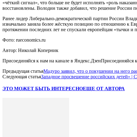
«чёткий сигнал», что больше не будет исполнять «роль наказан
восстановлены. Володин также добавил, что решение России п
Ранее лидер Либерально-демократической партии России Влад
изначально заняла более жёсткую позицию по отношению к Евр
протяжении последних лет не спускали европейцам «тычки и 
Фото: rueconomics.ru
Автор: Николай Коперник
Присоединяйся к нам на канале в Яндекс.ДзенПрисоединяйся 
Предыдущая статья
Мадуро заявил, что о покушении на него р
Следующая статья
Западное просвещение российских детей» | 
ЭТО МОЖЕТ БЫТЬ ИНТЕРЕСНО
ЕЩЕ ОТ АВТОРА