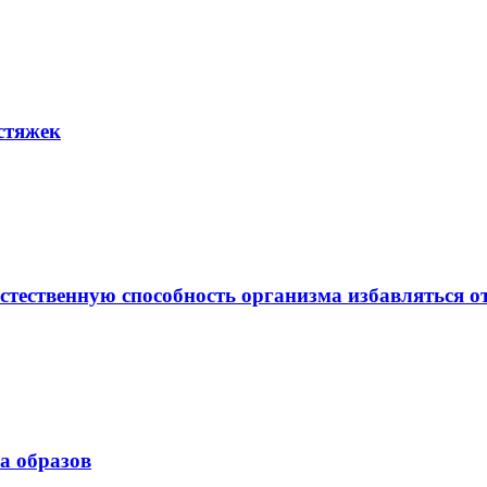
стяжек
стественную способность организма избавляться от.
а образов