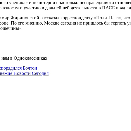
ного ученика» и не потерпит настолько несправедливого отношен
о взносам и участию в дальнейшей деятельности в ПАСЕ вряд ли
имир Жириновский рассказал корреспонденту «ПолитПазл», что
опе. По его мнению, Москве сегодня не пришлось бы терпеть у
пощёчины».
к нам в Одноклассниках
аспорядился Болтон
Свежие Новости Сегодня