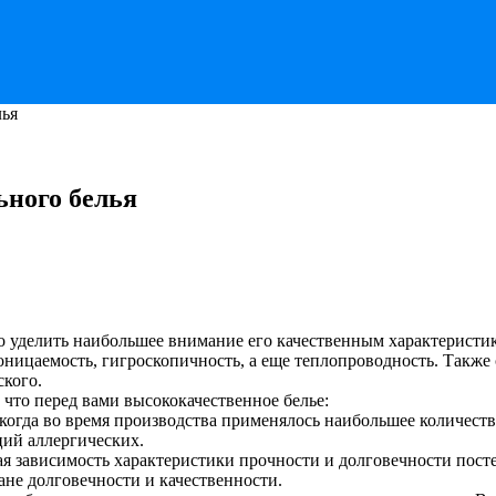
лья
ьного белья
мо уделить наибольшее внимание его качественным характерист
роницаемость, гигроскопичность, а еще теплопроводность.
Также 
ского.
что перед вами высококачественное белье:
 когда во время производства применялось наибольшее количест
ий аллергических.
ая зависимость характеристики прочности и долговечности пост
ане долговечности и качественности.