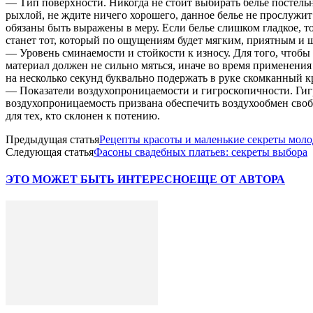
— Тип поверхности. Никогда не стоит выбирать белье постельно
рыхлой, не ждите ничего хорошего, данное белье не прослужит 
обязаны быть выражены в меру. Если белье слишком гладкое, т
станет тот, который по ощущениям будет мягким, приятным и 
— Уровень сминаемости и стойкости к износу. Для того, чтобы
материал должен не сильно мяться, иначе во время применения
на несколько секунд буквально подержать в руке скомканный к
— Показатели воздухопроницаемости и гигроскопичности. Гигро
воздухопроницаемость призвана обеспечить воздухообмен своб
для тех, кто склонен к потению.
Предыдущая статья
Рецепты красоты и маленькие секреты моло
Следующая статья
Фасоны свадебных платьев: секреты выбора
ЭТО МОЖЕТ БЫТЬ ИНТЕРЕСНО
ЕЩЕ ОТ АВТОРА