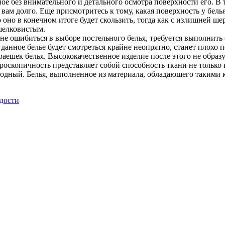
е без внимательного и детального осмотра поверхности его. В т
вам долго. Еще присмотритесь к тому, какая поверхность у бель
о оно в конечном итоге будет скользить, тогда как с излишней 
шелковистым.
 не ошибиться в выборе постельного белья, требуется выполнит
 данное белье будет смотреться крайне неопрятно, станет плохо
раешек белья. Высококачественное изделие после этого не образу
скопичность представляет собой способность ткани не только в
одный. Белья, выполненное из материала, обладающего такими 
дости