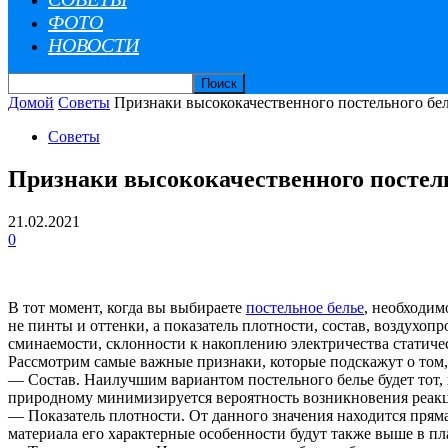
ФОТО
НОВОСТИ
Домой
Советы
Признаки высококачественного постельного бе
Советы
Признаки высококачественного постел
21.02.2021
0
В тот момент, когда вы выбираете
постельное белье
, необходи
не пинты и оттенки, а показатель плотности, состав, воздухоп
сминаемости, склонности к накоплению электричества статиче
Рассмотрим самые важные признаки, которые подскажут о том, 
— Состав. Наилучшим вариантом постельного белье будет тот,
природному минимизируется вероятность возникновения реакц
— Показатель плотности. От данного значения находится прям
материала его характерные особенности будут также выше в пл