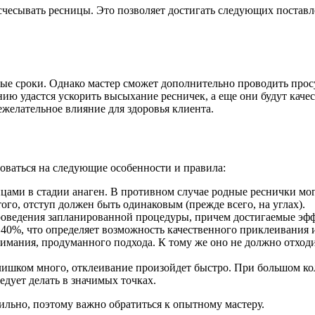
асчесывать ресницы. Это позволяет достигать следующих постав
ные сроки. Однако мастер сможет дополнительно проводить про
ию удастся ускорить высыхание ресничек, а еще они будут каче
желательное влияние для здоровья клиента.
оваться на следующие особенности и правила:
ницами в стадии анаген. В противном случае родные реснички мо
ого, отступ должен быть одинаковым (прежде всего, на углах).
проведения запланированной процедуры, причем достигаемые эф
 40%, что определяет возможность качественного приклеивания
имания, продуманного подхода. К тому же оно не должно отход
слишком много, отклеивание произойдет быстро. При большом кол
дует делать в значимых точках.
ильно, поэтому важно обратиться к опытному мастеру.