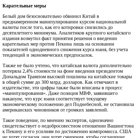
Карательные меры
Белый дом безосновательно обвинил Китай в
преднамеренном манипулировании курсом национальной
валюты после того, как его котировки снизились до
десятилетнего минимума. Аналитиков крупного китайского
издания возмутил факт принятия решения о введении
карательных мер против Пекина лишь на основании
показателей однодневного снижения курса юаня, без учета
тенденций и экономических предпосылок.
Также не было учтено, что китайская валюта дополнительно
потеряла 2,4% стоимости на фоне введения президентом
Дональдом Трампом высокой пошлины на китайские товары
в общей сумме до 300 млрд. долларов. Как отмечают в
издательстве, эти цифры также были вписаны в процесс
«манипулирования». Даже позиция МВФ, заявившего
накануне, что курс юаня соответствует текущему
экономическому положению дел Поднебесной, не остановила
американских чиновников от громких заявлений.
Такое поведение, по мнению экспертов, однозначно
свидетельствует о недобросовестном отношении Вашингтона
к Пекину и его усилиям по достижению компромисса. США
не хотят согласия, они хотят смирения, чтобы соглашение