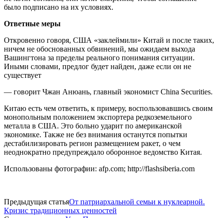
было подписано на их условиях.
Ответные меры
Откровенно говоря, США «заклеймили» Китай и после таких,
ничем не обоснованных обвинений, мы ожидаем выхода
Вашингтона за пределы реального понимания ситуации.
Иными словами, предлог будет найден, даже если он не
существует
— говорит Чжан Анюань, главный экономист China Securities.
Китаю есть чем ответить, к примеру, воспользовавшись своим
монопольным положением экспортера редкоземельного
металла в США. Это больно ударит по американской
экономике. Также не без внимания останутся попытки
дестабилизировать регион размещением ракет, о чем
неоднократно предупреждало оборонное ведомство Китая.
Использованы фотографии: afp.com; http://flashsiberia.com
Предыдущая статья
От патриархальной семьи к нуклеарной.
Кризис традиционных ценностей